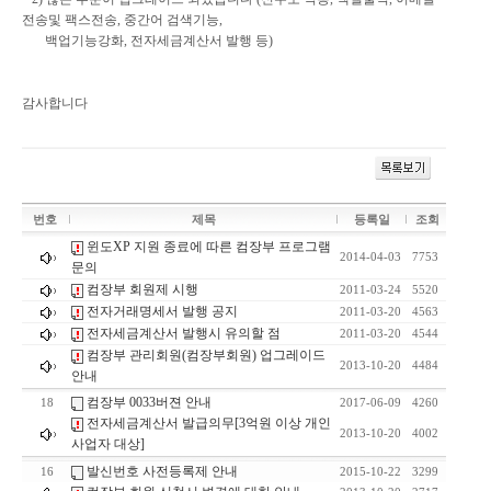
전송및 팩스전송, 중간어 검색기능,
백업기능강화, 전자세금계산서 발행 등)
감사합니다
번호
제목
등록일
조회
윈도XP 지원 종료에 따른 컴장부 프로그램
2014-04-03
7753
문의
컴장부 회원제 시행
2011-03-24
5520
전자거래명세서 발행 공지
2011-03-20
4563
전자세금계산서 발행시 유의할 점
2011-03-20
4544
컴장부 관리회원(컴장부회원) 업그레이드
2013-10-20
4484
안내
컴장부 0033버젼 안내
18
2017-06-09
4260
전자세금계산서 발급의무[3억원 이상 개인
2013-10-20
4002
사업자 대상]
발신번호 사전등록제 안내
16
2015-10-22
3299