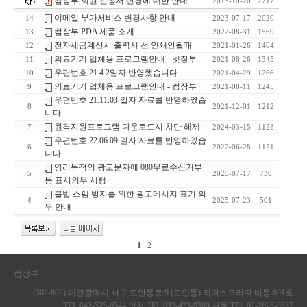
컴장부 회원 신청서 변경에 대한 안내
2013-10-20
2717
이메일 부가서비스 변경사항 안내
14
2023-07-17
2020
컴장부 PDA 제품 소개
13
2022-08-31
1569
전자세금계산서 출력시 선 인쇄안될때
12
2021-01-26
1464
의료기기 업체용 프로그램안내 - 넷장부
11
2021-08-26
1345
우편번호 21.4.2일자 반영했습니다.
10
2021-04-29
1266
의료기기 업체용 프로그램안내 - 컴장부
9
2021-08-11
1245
우편번호 21.11.03 일자 자료를 반영하였습
8
2021-12-01
1212
니다.
원격지원프로그램 다운로드시 차단 해제
7
2024-03-15
1128
우편번호 22.06.09 일자 자료를 반영하였습
6
2022-06-28
1121
니다.
영리목적의 광고문자에 080무료수신거부
5
2025-07-17
730
등 표시의무 시행
불법 스팸 방지를 위한 광고메시지 표기 의
4
2025-07-23
501
무 안내
1
2
컴장부
(302-802) 대전광역시 서구 도안동로 9 (도안동) 리더스프라자 비동 601호
TEL 042-525-6544 인천 TEL 032-423-9380 서울 TEL 02-2625-9337