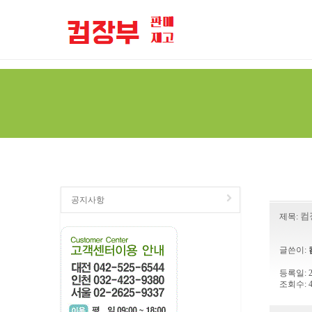
================================================== -->
공지사항
컴
제목:
글쓴이:
등록일: 20
조회수: 4