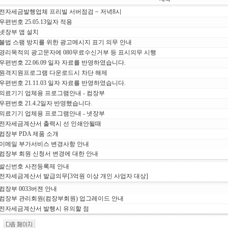
전자세금발행업체 프리빌 서버점검 ~ 저녁8시
우편번호 25.05.13일자 적용
넷장부 앱 설치
불법 스팸 방지를 위한 광고메시지 표기 의무 안내
영리목적의 광고문자에 080무료수신거부 등 표시의무 시행
우편번호 22.06.09 일자 자료를 반영하였습니다.
원격지원프로그램 다운로드시 차단 해제
우편번호 21.11.03 일자 자료를 반영하였습니다.
의료기기 업체용 프로그램안내 - 컴장부
우편번호 21.4.2일자 반영했습니다.
의료기기 업체용 프로그램안내 - 넷장부
전자세금계산서 출력시 선 인쇄안될때
컴장부 PDA 제품 소개
이메일 부가서비스 변경사항 안내
컴장부 회원 신청서 변경에 대한 안내
발신번호 사전등록제 안내
전자세금계산서 발급의무[3억원 이상 개인 사업자 대상]
컴장부 0033버젼 안내
컴장부 관리회원(컴장부회원) 업그레이드 안내
전자세금계산서 발행시 유의할 점