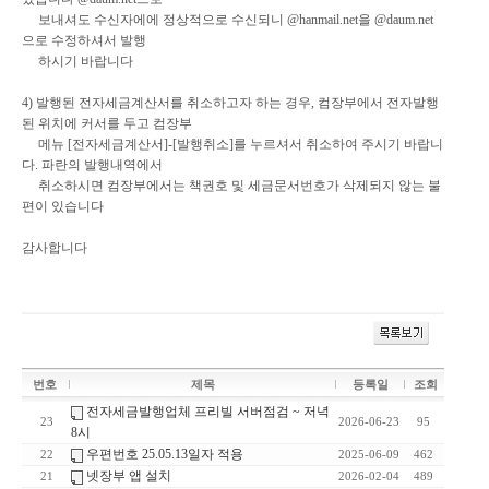
보내셔도 수신자에에 정상적으로 수신되니 @hanmail.net을 @daum.net
으로 수정하셔서 발행
하시기 바랍니다
4) 발행된 전자세금계산서를 취소하고자 하는 경우, 컴장부에서 전자발행
된 위치에 커서를 두고 컴장부
메뉴 [전자세금계산서]-[발행취소]를 누르셔서 취소하여 주시기 바랍니
다. 파란의 발행내역에서
취소하시면 컴장부에서는 책권호 및 세금문서번호가 삭제되지 않는 불
편이 있습니다
감사합니다
번호
제목
등록일
조회
전자세금발행업체 프리빌 서버점검 ~ 저녁
23
2026-06-23
95
8시
우편번호 25.05.13일자 적용
22
2025-06-09
462
넷장부 앱 설치
21
2026-02-04
489