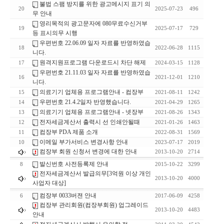
불법 스팸 방지를 위한 광고메시지 표기 의
20
2025-07-23
496
무 안내
영리목적의 광고문자에 080무료수신거부
19
2025-07-17
729
등 표시의무 시행
우편번호 22.06.09 일자 자료를 반영하였습
18
2022-06-28
1115
니다.
원격지원프로그램 다운로드시 차단 해제
17
2024-03-15
1128
우편번호 21.11.03 일자 자료를 반영하였습
16
2021-12-01
1210
니다.
의료기기 업체용 프로그램안내 - 컴장부
15
2021-08-11
1242
우편번호 21.4.2일자 반영했습니다.
14
2021-04-29
1265
의료기기 업체용 프로그램안내 - 넷장부
13
2021-08-26
1343
전자세금계산서 출력시 선 인쇄안될때
12
2021-01-26
1463
컴장부 PDA 제품 소개
11
2022-08-31
1569
이메일 부가서비스 변경사항 안내
10
2023-07-17
2019
컴장부 회원 신청서 변경에 대한 안내
2013-10-20
2714
발신번호 사전등록제 안내
8
2015-10-22
3299
전자세금계산서 발급의무[3억원 이상 개인
2013-10-20
4000
사업자 대상]
컴장부 0033버젼 안내
6
2017-06-09
4258
컴장부 관리회원(컴장부회원) 업그레이드
2013-10-20
4483
안내