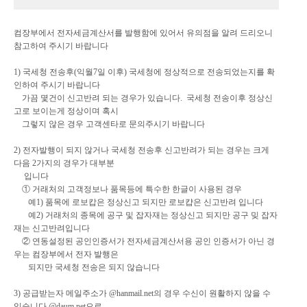
컴장부에서 전자세금계산서를 발행함에 있어서 유의점을 알려 드리오니
참고하여 주시기 바랍니다
1) 국세청 전송후(익월7일 이후) 국세청에 정상적으로 전송되었는지를 확
인하여 주시기 바랍니다
가끔 몇건이 신고반려 되는 경우가 있습니다. 국세청 전송이후 정상신
고로 보이는게 정상이며 혹시
그렇지 않은 경우 고객센타로 문의주시기 바랍니다
2) 전자발행이 되지 않거나 국세청 전송후 신고반려가 되는 경우는 크게
다음 2가지의 경우가 대부분
입니다
① 거래처의 고객정보나 품목등에 특수한 한글이 사용된 경우
예1) 품목에 로보캅은 정상신고 되지만 로보캽은 신고반려 입니다
예2) 거래처의 종목에 공구 및 잡자재는 정상신고 되지만 공구 밎 잡자
재는 신고반려입니다
② 연동설정된 공인인증서가 전자세금계산서용 공인 인증서가 아닌 경
우는 컴장부에서 전자 발행은
되지만 국세청 전송은 되지 않습니다
3) 공급받는자 메일주소가 @hanmail.net의 경우 수신이 원활하지 않을 수
있습니다 @daum.net으로