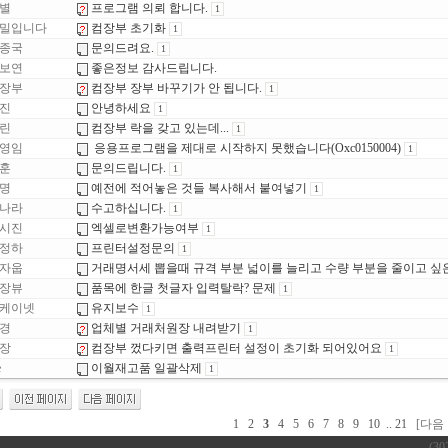
별
프로그램 의뢰 합니다.
1
밀입니다
컴장부 초기화
1
종국
문의드려요.
1
보연
좋은정보 감사드립니다.
장부
컴장부 장부 바꾸기가 안 됩니다.
1
진
안녕하세요
1
린
컴장부 락을 갖고 있는데...
1
영임
응용프로그램을 제대로 시작하지 못했습니다(Oxc0150004)
1
훈
문의드립니다.
1
명
예전에 적어놓은 것들 복사해서 붙여넣기
1
나라
수고하십니다.
1
시진
엑셀로변환가능여부
1
정하
프린터설정문의
1
자웁
거래명서세 뽑을때 규격 부분 넓이를 늘리고 수량 부분을 줄이고 싶
장뷰
품목에 한글 첫글자 입력탈락? 문제
1
케이넷
유지보수
1
경
업체별 거래처원장 내려받기
1
장
컴장부 껐다키면 출력프린터 설정이 초기화 되어있어요
1
e
이월재고품 일괄삭제
1
1
2
3
4
5
6
7
8
9
10
..
21
[다음 
(3