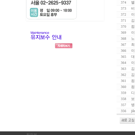
별
374
비
373
이
372
김
371
컴
370
이
369
노
368
최
367
이
366
대
365
이
364
김
363
김
362
컴
361
컴
360
디
359
보
358
병
357
jil
356
컴장부