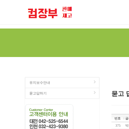
================================================== -->
유지보수안내
묻고 
묻고답하기
번호
글
박
375