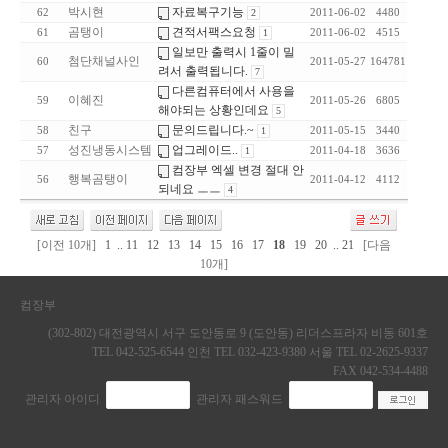
박시현
자료복구기능
62
2
2011-06-02
4480
곰탱이
견적서팩스요청
61
1
2011-06-02
4515
일보만 출력시 1줄이 밀
첨단채널사인
60
2011-05-27
164781
려서 출력됩니다.
7
다른컴퓨터에서 사용을
이혜진
59
2011-05-26
6805
해야되는 상황인데요
5
친구
문의드립니다.~
58
1
2011-05-15
3440
성진냉동시스템
업그레이드..
57
1
2011-04-18
3636
컴장부 엑셀 변경 절대 안
행복곰탱이
56
2011-04-12
4112
되네요 ㅡㅡ
4
[이전 10개]
1
..
11
12
13
14
15
16
17
18
19
20
..
21
[다음
10개]
컴장부
(302-802) 대전광역시 서구 도안동로 9 (도안동) 리더스프라자 비동 601호
TEL 042-525-6544 인천 TEL 032-423-9380 서울 TEL 02-2625-9337
FAX 042-534-4488
관리자 아이디
관리자 패스워드