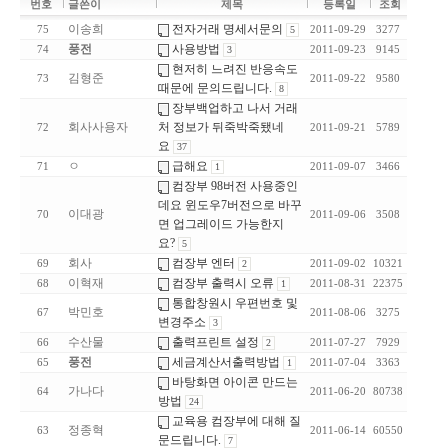
번호
글쓴이
제목
등록일
조회
이송희
전자거래 명세서문의
75
5
2011-09-29
3277
풍전
사용방법
74
3
2011-09-23
9145
현저히 느려진 반응속도
김형준
73
2011-09-22
9580
때문에 문의드립니다.
8
장부백업하고 나서 거래
회사사용자
처 정보가 뒤죽박죽됐네
72
2011-09-21
5789
요
37
ㅇ
급해요
71
1
2011-09-07
3466
컴장부 98버전 사용중인
데요 윈도우7버전으로 바꾸
이대광
70
2011-09-06
3508
면 업그레이드 가능한지
요?
5
회사
컴장부 엔터
69
2
2011-09-02
10321
이혁재
컴장부 출력시 오류
68
1
2011-08-31
22375
통합창원시 우편번호 및
박민호
67
2011-08-06
3275
변경주소
3
수산물
출력프린트 설정
66
2
2011-07-27
7929
풍전
세금계산서출력방법
65
1
2011-07-04
3363
바탕화면 아이콘 만드는
가나다
64
2011-06-20
80738
방법
24
교육용 컴장부에 대해 질
정종혁
63
2011-06-14
60550
문드립니다.
7