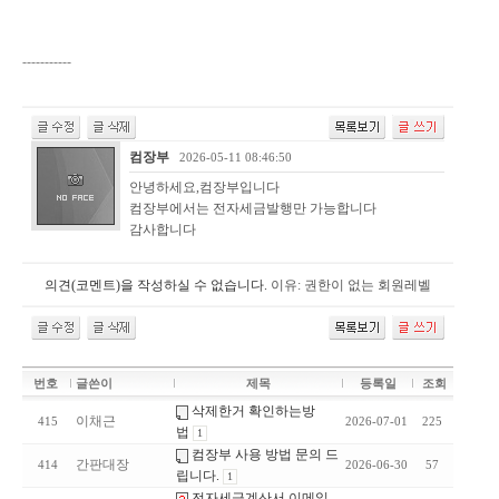
style="letter-
spacing:-21em;color:#FFFFFF;height:0px;width:0px;overflow:hidden;">
-----------
인
터
넷
설
컴장부
2026-05-11 08:46:50
치
안녕하세요,컴장부입니다
컴장부에서는 전자세금발행만 가능합니다
감사합니다
</span>
의견(코멘트)을 작성하실 수 없습니다.
이유: 권한이 없는 회원레벨
번호
글쓴이
제목
등록일
조회
삭제한거 확인하는방
이채근
415
2026-07-01
225
법
1
컴장부 사용 방법 문의 드
간판대장
414
2026-06-30
57
립니다.
1
전자세금계산서 이메일