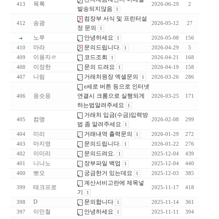
목록
413
2026-06-29
2
발송되지않음
1
컴장부 서식 및 프린터설
송광
412
2026-05-12
27
정 문의
1
노루
안녕하세요
1
2026-05-08
156
마라
문의드립니다.
410
1
2026-04-29
5
이용자ㄹ
코드조회
409
1
2026-04-21
168
이장한
문의 드려요
408
1
2026-04-19
158
니림
거래처원장 엑셀문의
407
1
2026-03-26
286
e세로 버튼 등으로 인터넷
응슷응
연결시 크롬으로 실행되게
406
2026-03-25
171
하는법알려주세요
1
거래처 입금(수금)입력방
컴맹
405
2026-02-08
299
법 좀 알려주세요
1
미리
거래내역 출력문의
404
1
2026-01-29
272
마지영
문의드립니다.
403
1
2026-01-22
276
이미리
문의드려요.
402
1
2025-12-04
439
니나노
장부파일 백업
401
1
2025-12-04
440
뽀오
궁금한거 있는데요
400
1
2025-12-03
385
계산서비고란에 제목넣
테크프로
399
2025-11-17
418
기
1
D
문의합니다
398
1
2025-11-14
361
이민철
안녕하세요
397
1
2025-11-11
394