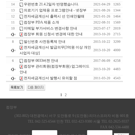
우편번호 21.4.2일자 반영했습니다.
14
2021-04-29
1265
의료기기 업체용 프로그램안내 - 넷장부
13
2021-08-26
1344
전자세금계산서 출력시 선 인쇄안될때
12
2021-01-26
1464
컴장부 PDA 제품 소개
11
2022-08-31
1569
이메일 부가서비스 변경사항 안내
10
2023-07-17
2019
컴장부 회원 신청서 변경에 대한 안내
2013-10-20
2715
발신번호 사전등록제 안내
8
2015-10-22
3299
전자세금계산서 발급의무[3억원 이상 개인
2013-10-20
4000
사업자 대상]
컴장부 0033버젼 안내
6
2017-06-09
4258
컴장부 관리회원(컴장부회원) 업그레이드
2013-10-20
4483
안내
전자세금계산서 발행시 유의할 점
2011-03-20
4543
1
2
컴장부
(302-802) 대전광역시 서구 도안동로 9 (도안동) 리더스프라자 비동 601호
TEL 042-525-6544 인천 TEL 032-423-9380 서울 TEL 02-2625-9337
FAX 042-534-4488