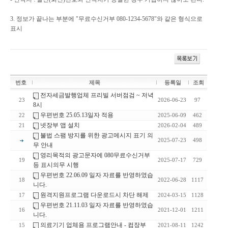
3. 정보가 끝나는 부분에 "무료수신거부 080-1234-5678"와 같은 형식으로
표시
번호
제목
등록일
조회
전자세금발행업체 프리빌 서버점검 ~ 저녁
23
2026-06-23
97
8시
우편번호 25.05.13일자 적용
22
2025-06-09
462
넷장부 앱 설치
21
2026-02-04
489
불법 스팸 방지를 위한 광고메시지 표기 의
2025-07-23
498
무 안내
영리목적의 광고문자에 080무료수신거부
19
2025-07-17
729
등 표시의무 시행
우편번호 22.06.09 일자 자료를 반영하였습
18
2022-06-28
1117
니다.
원격지원프로그램 다운로드시 차단 해제
17
2024-03-15
1128
우편번호 21.11.03 일자 자료를 반영하였습
16
2021-12-01
1211
니다.
의료기기 업체용 프로그램안내 - 컴장부
15
2021-08-11
1242